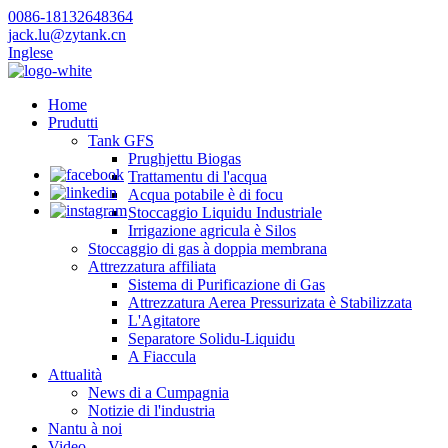
0086-18132648364
jack.lu@zytank.cn
Inglese
Home
Prudutti
Tank GFS
Prughjettu Biogas
Trattamentu di l'acqua
Acqua potabile è di focu
Stoccaggio Liquidu Industriale
Irrigazione agricula è Silos
Stoccaggio di gas à doppia membrana
Attrezzatura affiliata
Sistema di Purificazione di Gas
Attrezzatura Aerea Pressurizata è Stabilizzata
L'Agitatore
Separatore Solidu-Liquidu
A Fiaccula
Attualità
News di a Cumpagnia
Notizie di l'industria
Nantu à noi
Video