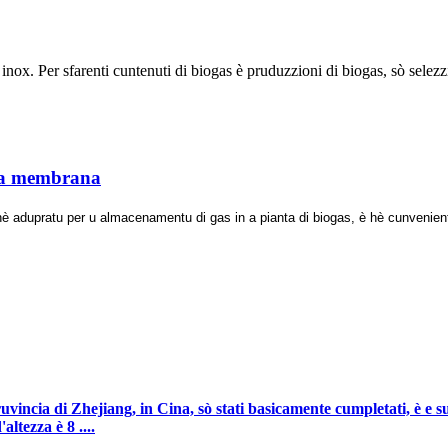
inox. Per sfarenti cuntenuti di biogas è pruduzzioni di biogas, sò selezzi
ia membrana
hì hè adupratu per u almacenamentu di gas in a pianta di biogas, è hè cunvenie
uvincia di Zhejiang, in Cina, sò stati basicamente cumpletati, è e s
ltezza è 8 ....