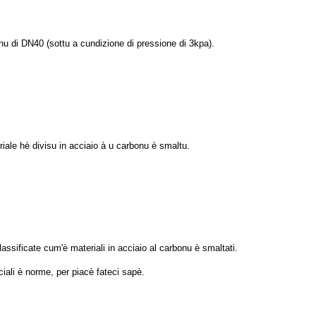
u di DN40 (sottu a cundizione di pressione di 3kpa).
iale hè divisu in acciaio à u carbonu è smaltu.
ssificate cum'è materiali in acciaio al carbonu è smaltati.
ciali è norme, per piacè fateci sapè.