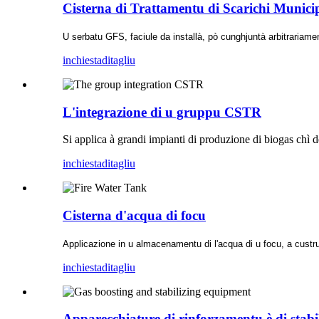
Cisterna di Trattamentu di Scarichi Municip
U serbatu GFS, faciule da installà, pò cunghjuntà arbitrariamen
inchiesta
ditagliu
L'integrazione di u gruppu CSTR
Si applica à grandi impianti di produzione di biogas chì de
inchiesta
ditagliu
Cisterna d'acqua di focu
Applicazione in u almacenamentu di l'acqua di u focu, a custruz
inchiesta
ditagliu
Apparecchiature di rinforzamentu è di stabil