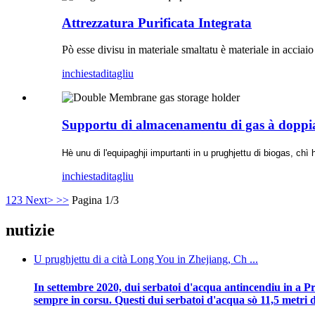
Attrezzatura Purificata Integrata
Pò esse divisu in materiale smaltatu è materiale in acciaio 
inchiesta
ditagliu
Supportu di almacenamentu di gas à dopp
Hè unu di l'equipaghji impurtanti in u prughjettu di biogas, c
inchiesta
ditagliu
1
2
3
Next>
>>
Pagina 1/3
nutizie
U prughjettu di a cità Long You in Zhejiang, Ch ...
In settembre 2020, dui serbatoi d'acqua antincendiu in a Pr
sempre in corsu. Questi dui serbatoi d'acqua sò 11,5 metri d'a