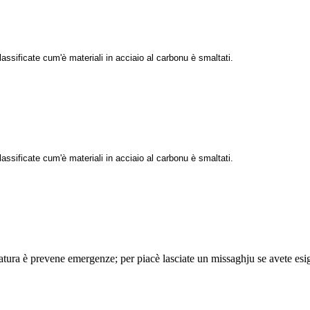
ssificate cum'è materiali in acciaio al carbonu è smaltati.
ssificate cum'è materiali in acciaio al carbonu è smaltati.
zzatura è prevene emergenze; per piacè lasciate un missaghju se avete esi