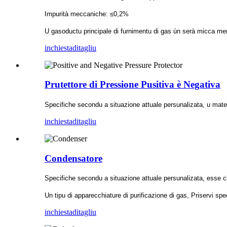
Impurità meccaniche: ≤0,2%
U gasoductu principale di furnimentu di gas ùn serà micca men
inchiesta
ditagliu
Prutettore di Pressione Pusitiva è Negativa
Specifiche secondu a situazione attuale persunalizata, u mater
inchiesta
ditagliu
Condensatore
Specifiche secondu a situazione attuale persunalizata, esse cla
Un tipu di apparecchiature di purificazione di gas, Priservi spe
inchiesta
ditagliu