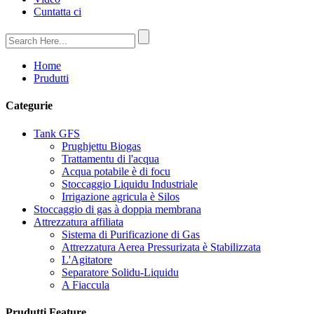
Cuntatta ci
Home
Prudutti
Categurie
Tank GFS
Prughjettu Biogas
Trattamentu di l'acqua
Acqua potabile è di focu
Stoccaggio Liquidu Industriale
Irrigazione agricula è Silos
Stoccaggio di gas à doppia membrana
Attrezzatura affiliata
Sistema di Purificazione di Gas
Attrezzatura Aerea Pressurizata è Stabilizzata
L'Agitatore
Separatore Solidu-Liquidu
A Fiaccula
Prudutti Feature